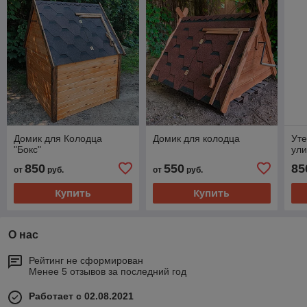
Домик для Колодца
Домик для колодца
Ут
"Бокс"
ули
850
550
85
от
руб.
от
руб.
Купить
Купить
О нас
Рейтинг не сформирован
Менее 5 отзывов за последний год
Работает с 02.08.2021